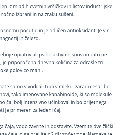
jen iz mladih cvetnih vršičkov in listov industrijske
, ročno izbrani in na zraku sušeni.
ošnemu počutju in je odličen antioksidant. Je vir
agnezij in železo.
ebuje opiatov ali psiho aktivnih snovi in zato ne
je priporočena dnevna količina za odrasle tri
roke polovico manj.
hate samo v vodi ali tudi v mleku, zaradi česar bo
e snovi, tako imenovane kanabinoide, ki so molekule
o čaj bolj intenzivno učinkoval in bo prijetnega
i je primeren za ledeni čaj.
 čaja, vodo zavrite in odstavite. Vzemite dve žlički
ga čaja in ga prelijte z 2 dl vroče vode. Namakajte