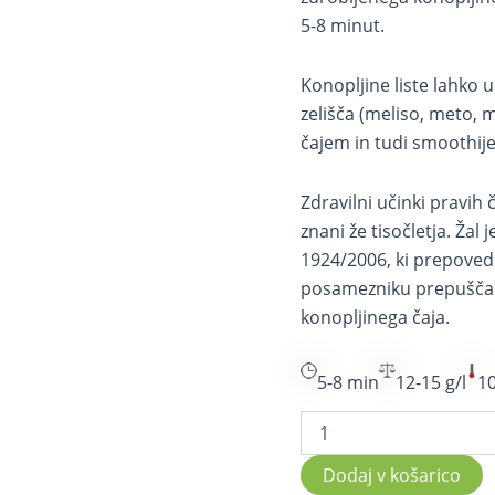
5-8 minut.
Konopljine liste lahko 
zelišča (meliso, meto, 
čajem in tudi smoothije
Zdravilni učinki pravih č
znani že tisočletja. Žal
1924/2006, ki prepovedu
posamezniku prepuščamo
konopljinega čaja.
5-8 min
12-15 g/l
10
Dodaj v košarico