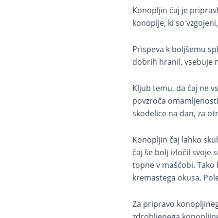
Konopljin čaj je pripravl
konoplje, ki so vzgojeni
Prispeva k boljšemu spl
dobrih hranil, vsebuje m
Kljub temu, da čaj ne vs
povzroča omamljenosti, 
skodelice na dan, za ot
Konopljin čaj lahko sku
čaj še bolj izločil svoj
topne v maščobi. Tako b
kremastega okusa. Polet
Za pripravo konopljinega
zdrobljenega konopljine