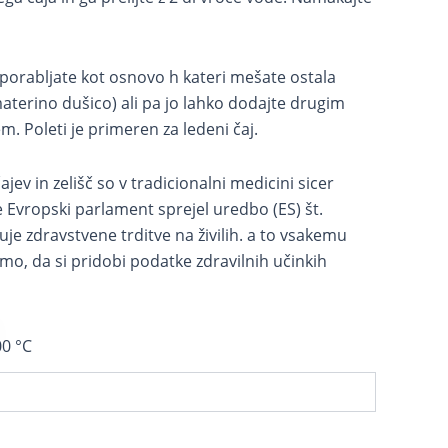
uporabljate kot osnovo h kateri mešate ostala
materino dušico) ali pa jo lahko dodajte drugim
m. Poleti je primeren za ledeni čaj.
ajev in zelišč so v tradicionalni medicini sicer
 je Evropski parlament sprejel uredbo (ES) št.
je zdravstvene trditve na živilih. a to vsakemu
, da si pridobi podatke zdravilnih učinkih
0 °C