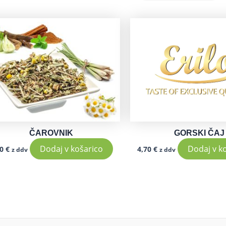
ČAROVNIK
GORSKI ČAJ
Dodaj v košarico
Dodaj v k
70
€
4,70
€
z ddv
z ddv