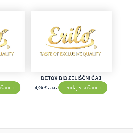
DETOX BIO ZELIŠČNI ČAJ
ošarico
Dodaj v košarico
4,90
€
z ddv