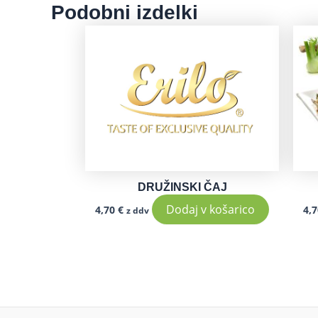
Podobni izdelki
DRUŽINSKI ČAJ
Dodaj v košarico
4,70
€
4,
z ddv