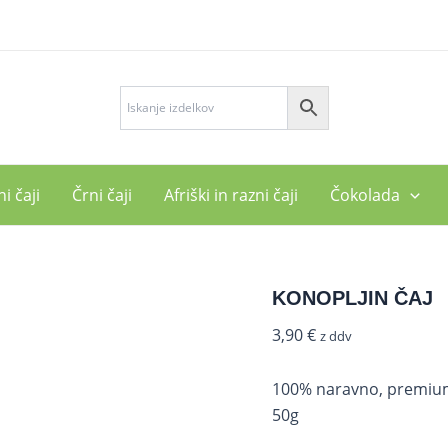
KONOPLJIN
ČAJ
količina
i čaji
Črni čaji
Afriški in razni čaji
Čokolada
KONOPLJIN ČAJ
3,90
€
z ddv
100% naravno, premium 
50g