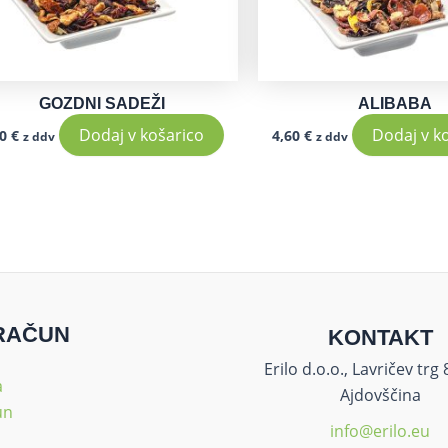
GOZDNI SADEŽI
ALIBABA
Dodaj v košarico
Dodaj v k
60
€
4,60
€
z ddv
z ddv
RAČUN
KONTAKT
Erilo d.o.o., Lavričev trg
a
Ajdovščina
un
info@erilo.eu