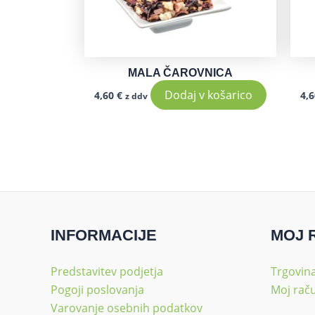
MALA ČAROVNICA
Dodaj v košarico
4,60
€
4,
z ddv
INFORMACIJE
MOJ 
Predstavitev podjetja
Trgovin
Pogoji poslovanja
Moj rač
Varovanje osebnih podatkov