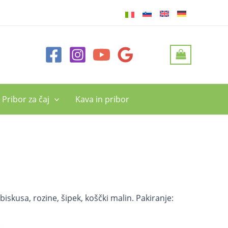
Pribor za čaj
Kava in pribor
ibiskusa, rozine, šipek, koščki malin. Pakiranje: