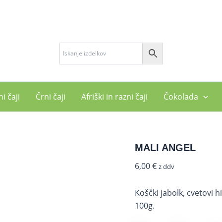
MALI
ANGEL
količina
i čaji
Črni čaji
Afriški in razni čaji
Čokolada
MALI ANGEL
6,00
€
z ddv
Koščki jabolk, cvetovi h
100g.