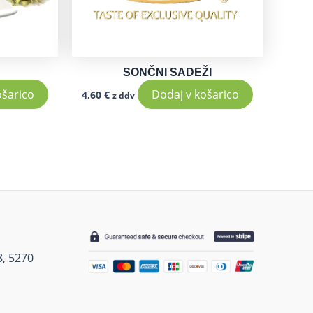
SONČNI SADEŽI
ošarico
Dodaj v košarico
4,60
€
z ddv
 8, 5270