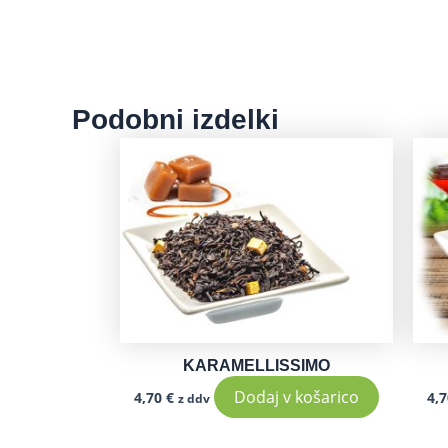
Podobni izdelki
KARAMELLISSIMO
Dodaj v košarico
4,70
€
4,
z ddv