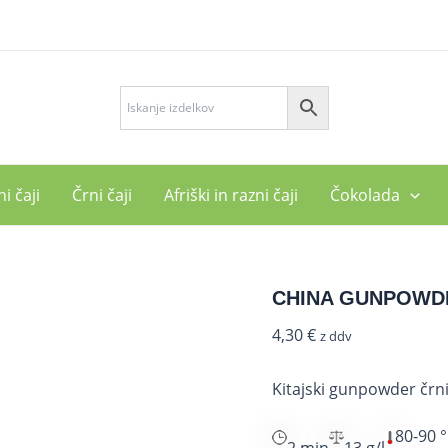
CHINA
GUNPOWDER
količina
i čaji
Črni čaji
Afriški in razni čaji
Čokolada
CHINA GUNPOWD
4,30
€
z ddv
Kitajski gunpowder črni 
80-90 