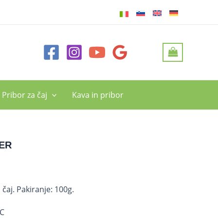
Pribor za čaj
Kava in pribor
ER
čaj. Pakiranje: 100g.
°C