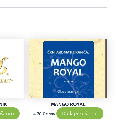
NIK
MANGO ROYAL
ošarico
Dodaj v košarico
4,70
€
z ddv