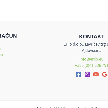
RAČUN
KONTAKT
Erilo d.o.o., Lavričev trg
a
Ajdovščina
un
info@erilo.eu
+386 (0)41 636 79