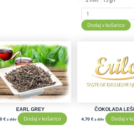
2 min
13 g/l
Dodaj v košarico
EARL GREY
ČOKOLADA LEŠ
Dodaj v košarico
Dodaj v k
70
€
4,70
€
z ddv
z ddv