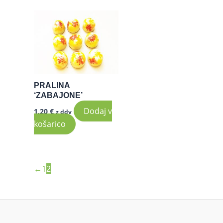
PRALINA
‘ZABAJONE’
Dodaj v
1,20
€
z ddv
košarico
←
1
2