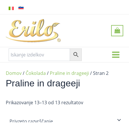
Skip
Main
to
Menu
content
Domov
/
Čokolada
/
Praline in drageeji
/ Stran 2
Praline in drageeji
Prikazovanje 13–13 od 13 rezultatov